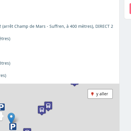
 82 (arrêt Champ de Mars - Suffren, à 400 mètres), DIRECT 2
ètres)
ètres)
res)
y aller
A