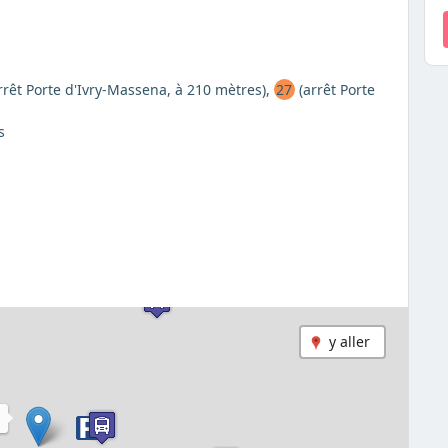
arrêt Porte d'Ivry-Massena, à 210 mètres),
27
(arrêt Porte
s
y aller
H