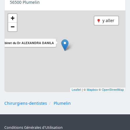
56500 Plumelin
+
y aller
−
Cabinet du Dr ALEXANDRA DANILA
Leaflet
|
©
Mapbox
©
OpenStreetMap
Chirurgiens-dentistes
Plumelin
Conditions Générales d'Utilisation