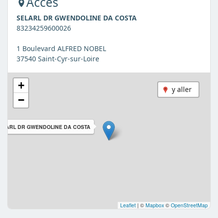
Accès
SELARL DR GWENDOLINE DA COSTA
83234259600026
1 Boulevard ALFRED NOBEL
37540 Saint-Cyr-sur-Loire
+
y aller
−
ELARL DR GWENDOLINE DA COSTA
Leaflet
|
©
Mapbox
©
OpenStreetMap