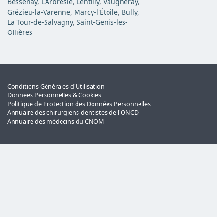
Bessenay
,
L'Arbresle
,
Lentilly
,
Vaugneray
,
Grézieu-la-Varenne
,
Marcy-l'Étoile
,
Bully
,
La Tour-de-Salvagny
,
Saint-Genis-les-
Ollières
Conditions Générales d'Utilisation
Données Personnelles & Cookies
Politique de Protection des Données Personnelles
Annuaire des chirurgiens-dentistes de l'ONCD
Annuaire des médecins du CNOM