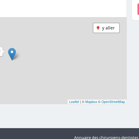
y aller
T
Leaflet
|
©
Mapbox
©
OpenStreetMap
Annuaire des chirurgiens-dentiste