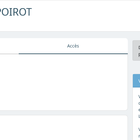
 POIROT
Accès