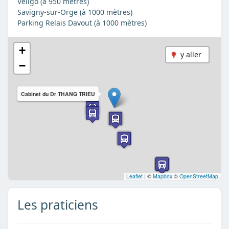
Véligo (à 950 mètres)
Savigny-sur-Orge (à 1000 mètres)
Parking Relais Davout (à 1000 mètres)
+
y aller
−
Cabinet du Dr THANG TRIEU
Leaflet
|
©
Mapbox
©
OpenStreetMap
Les praticiens