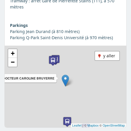
Tramway : arrêt Gare de Pierrefitte Stains (T11), à 570
mètres
Parkings
Parking Jean Durand (à 810 mètres)
Parking Q-Park Saint-Denis Université (à 970 mètres)
+
y aller
−
DU DOCTEUR CAROLINE BRUYERRE
Leaflet
|
©
Mapbox
©
OpenStreetMap