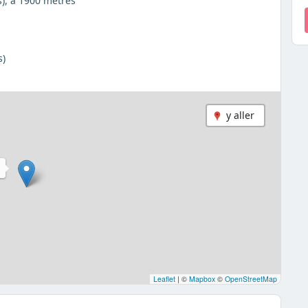
s), à 1900 mètres
s)
y aller
U
Leaflet
|
©
Mapbox
©
OpenStreetMap