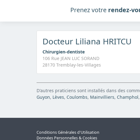
Prenez votre
rendez-vo
Docteur Liliana HRITCU
Chirurgien-dentiste
106 Rue JEAN LUC SORAND
28170 Tremblay-les-Villages
D'autres praticiens sont installés dans des com
Guyon
,
Lèves
,
Coulombs
,
Mainvilliers
,
Champhol
Conditions Générales d'Utilisation
Données Personnelles & Cookies