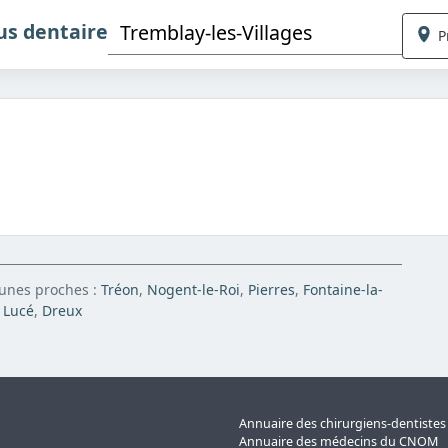
us dentaire
P
munes proches :
Tréon
,
Nogent-le-Roi
,
Pierres
,
Fontaine-la-
,
Lucé
,
Dreux
Annuaire des chirurgiens-dentiste
Annuaire des médecins du CNOM