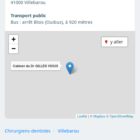
41000 Villebarou
Transport public
Bus : arrêt Blois (Ouibus), à 920 mètres
+
y aller
−
Cabinet du Dr GILLES VIOUX
Leaflet
|
©
Mapbox
©
OpenStreetMap
Chirurgiens-dentistes
Villebarou