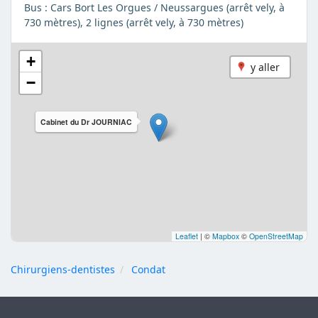
Bus : Cars Bort Les Orgues / Neussargues (arrêt vely, à
730 mètres), 2 lignes (arrêt vely, à 730 mètres)
+
y aller
−
Cabinet du Dr JOURNIAC
Leaflet
|
©
Mapbox
©
OpenStreetMap
Chirurgiens-dentistes
Condat