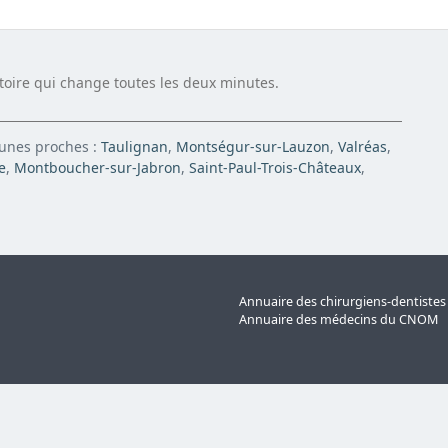
atoire qui change toutes les deux minutes.
munes proches :
Taulignan
,
Montségur-sur-Lauzon
,
Valréas
,
e
,
Montboucher-sur-Jabron
,
Saint-Paul-Trois-Châteaux
,
Annuaire des chirurgiens-dentiste
Annuaire des médecins du CNOM