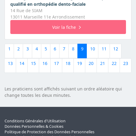
qualifié en orthopédie dento-faciale
14 Rue de SIAM
13011 Marseille 11e Arrondissement
Voir la fiche
1
2
3
4
5
6
7
8
9
10
11
12
13
14
15
16
17
18
19
20
21
22
23
Les praticiens sont affichés suivant un ordre aléatoire qui
change toutes les deux minutes.
Conditions Générales d'Utilisation
Données Personnelles & Cookies
Politique de Protection des Données Personnelles