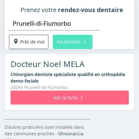
Prenez votre
rendez-vous dentaire
Près de moi
Rechercher
Docteur Noel MELA
Chirurgien-dentiste spécialiste qualifié en orthopédie
dento-faciale
20243 Prunelli-di-Fiumorbo
Voir la fiche
D'autres praticiens sont installés dans
des communes proches :
Ghisonaccia
,