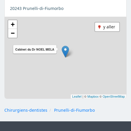
20243 Prunelli-di-Fiumorbo
+
y aller
−
Cabinet du Dr NOEL MELA
Leaflet
|
©
Mapbox
©
OpenStreetMap
Chirurgiens-dentistes
Prunelli-di-Fiumorbo