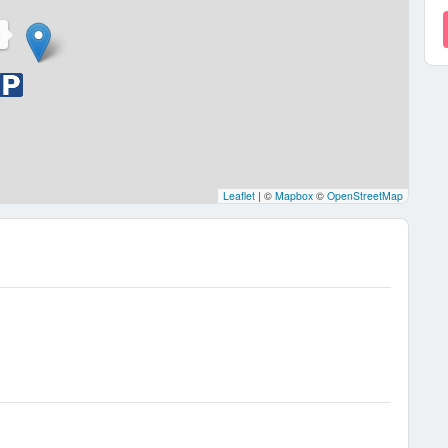
D
Leaflet
|
©
Mapbox
©
OpenStreetMap