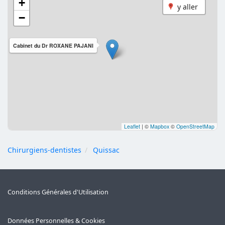
+
y aller
−
Cabinet du Dr ROXANE PAJANI
Leaflet
|
©
Mapbox
©
OpenStreetMap
Chirurgiens-dentistes
Quissac
Conditions Générales d'Utilisation
Données Personnelles & Cookies