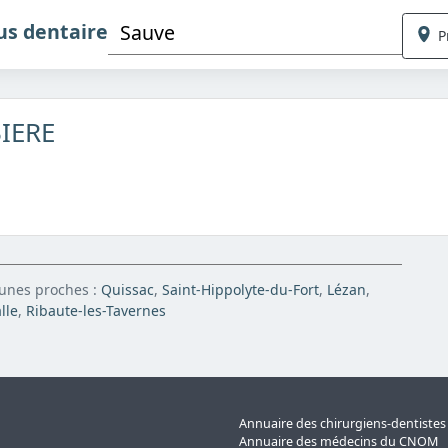
us dentaire
P
BIERE
munes proches :
Quissac
,
Saint-Hippolyte-du-Fort
,
Lézan
,
lle
,
Ribaute-les-Tavernes
Annuaire des chirurgiens-dentiste
Annuaire des médecins du CNOM