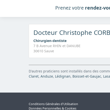
Prenez votre
rendez-vo
Docteur Christophe COR
Chirurgien-dentiste
7 B Avenue RHIN et DANUBE
30610 Sauve
D'autres praticiens sont installés dans des com
Claret
,
Anduze
,
Lédignan
,
Boisset-et-Gaujac
,
Lasa
Conditions Générales d'Utilisation
Données Personnelles & Cookies